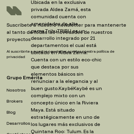
Ubicada en la exclusiva
privada Aldea Zamá, esta
comunidad cuenta con
amenidades de alta
Suscríbete a nuestro newsletter para mantenerte
gama.TribuTRIBU es un
al tanto de todas las novedades de nuestros
desarrollo integrado por 21
proyectos
departamentos el cual está
Al suscribirte a nuestro newsletter aceptas nuestra política de
ubicado en Aldea Zamá.
privacidad
Cuenta con un estilo eco-chic
que destaca por sus
elementos básicos sin
Grupo Emérita
renunciar a la elegancia y al
buen gusto.KaybéKaybé es un
Nosotros
complejo mixto con un
Brokers
concepto único en la Riviera
Maya. Está situado
Blog
estratégicamente en uno de
Desarrollos
los lugares más exclusivos de
Quintana Roo: Tulum. Es la