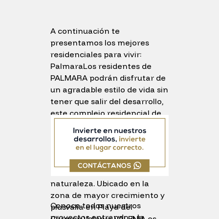
A continuación te
presentamos los mejores
residenciales para vivir:
PalmaraLos residentes de
PALMARA podrán disfrutar de
un agradable estilo de vida sin
tener que salir del desarrollo,
este complejo residencial de
lujo apela al sentido de
pertenencia en una
comunidad que disfrutará de
amenidades premium en un
entorno abrazado por la
naturaleza. Ubicado en la
zona de mayor crecimiento y
Conoce todos nuestros
plusvalía en Playa del
proyectos entrando a la
Carmen.Valenia VALENIA es